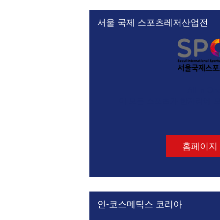
서울 국제 스포츠레저산업전
All In O
이 모든 스포츠가 한자리에 
홈페이지
인-코스메틱스 코리아