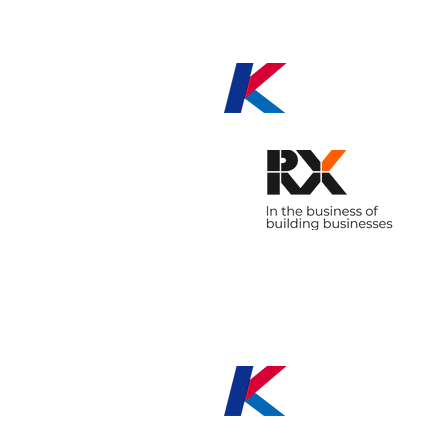
RX(Reed 
E. J. Kr