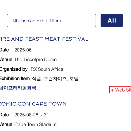
All
FIRE AND FEAST MEAT FESTIVAL
Date
2025-06
Venue
The Ticketpro Dome
Organized by
RX South Africa
Exhibition Item
식품, 프랜차이즈, 호텔
남아프리카공화국
+ Web Si
COMIC CON CAPE TOWN
Date
2025-08-28 ~ 31
Venue
Cape Town Stadium