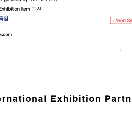
Exhibition Item
패션
독일
+ Web Si
rs.com
ernational Exhibition Part