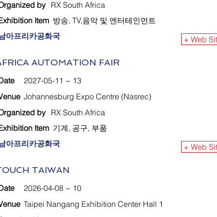
Organized by
RX South Africa
Exhibition Item
방송, TV,음악 및 엔터테인먼트
남아프리카공화국
+ Web Si
AFRICA AUTOMATION FAIR
Date
2027-05-11 ~ 13
Venue
Johannesburg Expo Centre (Nasrec)
Organized by
RX South Africa
Exhibition Item
기계, 공구, 부품
남아프리카공화국
+ Web Si
TOUCH TAIWAN
Date
2026-04-08 ~ 10
Venue
Taipei Nangang Exhibition Center Hall 1