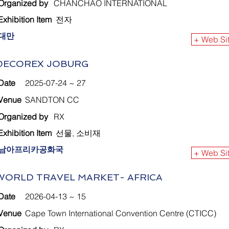
Organized by
CHANCHAO INTERNATIONAL
Exhibition Item
전자
대만
+ Web Si
DECOREX JOBURG
Date
2025-07-24 ~ 27
Venue
SANDTON CC
Organized by
RX
Exhibition Item
선물, 소비재
남아프리카공화국
+ Web Si
WORLD TRAVEL MARKET- AFRICA
Date
2026-04-13 ~ 15
Venue
Cape Town International Convention Centre (CTICC)