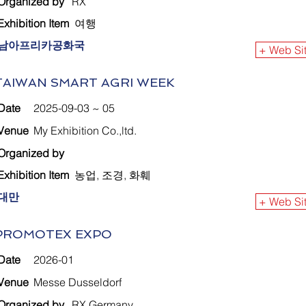
Organized by
RX
Exhibition Item
여행
남아프리카공화국
+ Web Si
TAIWAN SMART AGRI WEEK
Date
2025-09-03 ~ 05
Venue
My Exhibition Co.,ltd.
Organized by
Exhibition Item
농업, 조경, 화훼
대만
+ Web Si
PROMOTEX EXPO
Date
2026-01
Venue
Messe Dusseldorf
Organized by
RX Germany